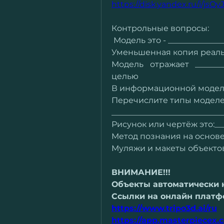
https://disk.yandex.ru/i/js
Контрольные вопросы:
 Модель это - ______________
Уменьшенная копия реально
Модель отражает _______
целью
В информационной модели о
Перечислите типы моделей: 
____________________________
Рисунок или чертёж это:___
Метод познания на основе 
Муляжи и макеты объектов э
ВНИМАНИЕ!!!
Объекты автоматически н
Ссылки на онлайн платф
https://www.tripo3d.ai/ru
https://app.masterpiecex.