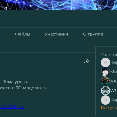
а
Файлы
Участники
О группе
Участн
Ки
Кирилл
Ми
АА
Тема урока:
сети и 3D-моделинг»
WU
Ки
Кирилл
aBkVXrJ9lqow
Все уча