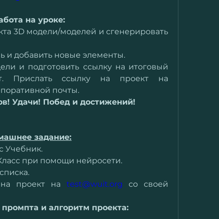
абота на уроке:
екта 3D модели/моделей и сгенерировать 
ль и добавить новые элементы.
дели и подготовить ссылку на итоговый 
получившийся результат. Прислать ссылку на проект на 
рпоративной почты.
ов! Удачи! Побед и достижений!
машнее задание:
кс Учебник.
 ЯКласс при помощи нейросети.
 списка.
 на проект на 
test@wuit.org
 со своей 
 промпта и алгоритм проекта: