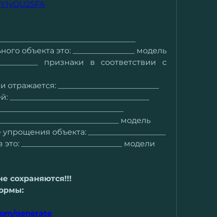
QvJY1yQU2SFA
___________________________________
го объекта это: ________________ модель
__________ признаки в соответствии с 
тражается: __________________________
____________________________________
________________________________
______________________________ модель
упрощения объекта: ____________________
то: __________________________ модели
е сохраняются!!!
ормы:
com/generate