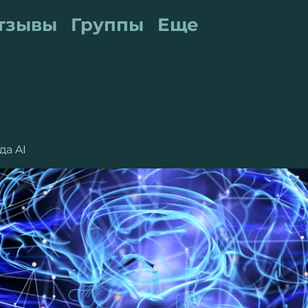
тзывы
Группы
Еще
да AI