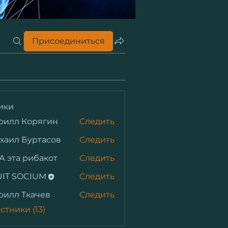
Присоединиться
ики
рилл Корягин
Следить
 Корягин
хаил Буртасов
Следить
А эта рибакот
Следить
IT SOCIUM
Следить
рилл Ткачев
Следить
 Ткачев
стники (13)