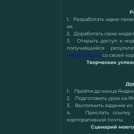
Р
1.   Разработать идею про
их.
2.   Доработать свою моде
3.   Открыть доступ к мо
test@wuit.org
 со своей ко
Творческих успех
До
1.    Пройти до конца Янде
2.    Подготовить урок на
3.    Выполнить задания из
4.    Прислать ссылку
корпоративной почты.
Сценарий моего