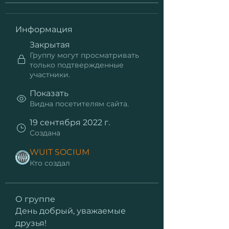
Информация
Закрытая
Группу могут просматривать
только подтвержденные
участники.
Показать
Видна посетителям сайта.
19 сентября 2022 г.
Создана
WUIT SOCIUM
Кто создал
О группе
День добрый, уважаемые 
друзья! 