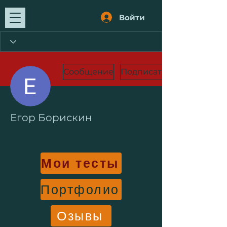
Войти
Сообщение
Подписаться
Егор Борискин
Мои тесты
Портфолио
Озывы