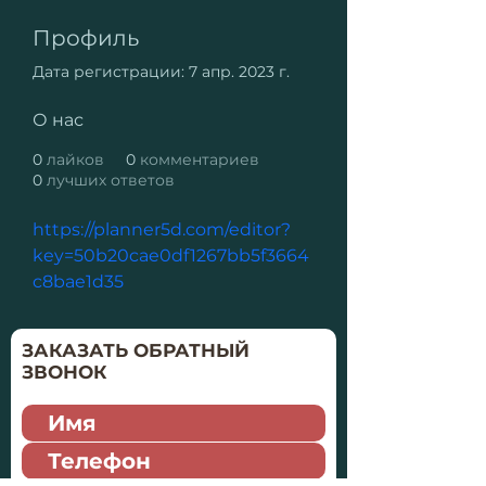
Профиль
Дата регистрации: 7 апр. 2023 г.
О нас
0
лайков
0
комментариев
0
лучших ответов
https://planner5d.com/editor?
key=50b20cae0df1267bb5f3664
c8bae1d35
ЗАКАЗАТЬ ОБРАТНЫЙ
ЗВОНОК