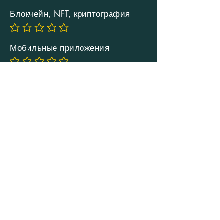
Блокчейн, NFT, криптография
Еще нет оценок
Мобильные приложения
Еще нет оценок
Подробнее
ЗАКАЗАТЬ ОБРАТНЫЙ
ЗВОНОК
Удобное время
Заказать