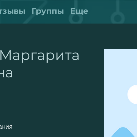
тзывы
Группы
Еще
Маргарита
на
ания