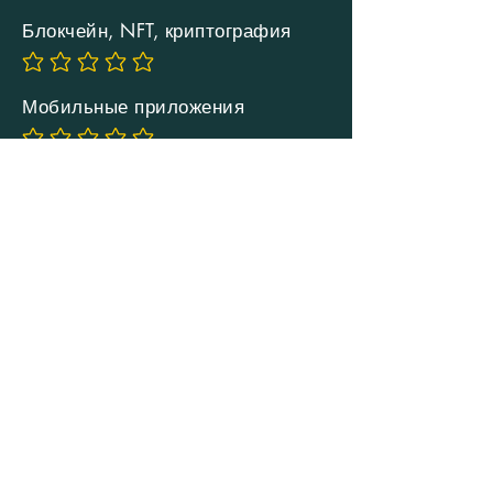
Блокчейн, NFT, криптография
Еще нет оценок
Мобильные приложения
Еще нет оценок
Подробнее
ЗАКАЗАТЬ ОБРАТНЫЙ
ЗВОНОК
Удобное время
Заказать