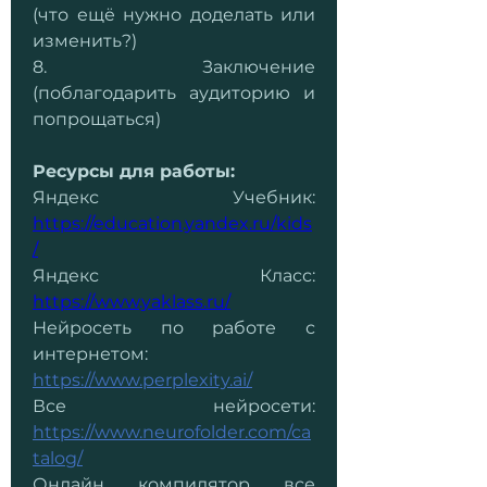
(что ещё нужно доделать или 
изменить?)
8.        Заключение 
(поблагодарить аудиторию и 
попрощаться)
Ресурсы для работы:
Яндекс Учебник: 
https://education.yandex.ru/kids
/
Яндекс Класс: 
https://www.yaklass.ru/
Нейросеть по работе с 
интернетом: 
https://www.perplexity.ai/
Все нейросети: 
https://www.neurofolder.com/ca
talog/
Онлайн компилятор все 