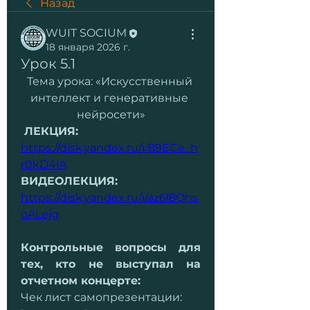
Назад
WUIT SOCIUM
18 января 2026 г.
Урок 5.1
Тема урока: «Искусственный 
интеллект и генеративные 
нейросети»
 ЛЕКЦИЯ:
https://disk.yandex.ru/i/89ECe_h
r0kD4lA
ВИДЕОЛЕКЦИЯ:
https://disk.yandex.ru/i/az6l8Qhs
oALejg
Контрольные вопросы для 
тех, кто не выступал на 
отчетном концерте:
Чек лист самопрезентации: